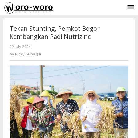
Skip
to
content
Tekan Stunting, Pemkot Bogor
Kembangkan Padi Nutrizinc
22 July 2024
by
-
1974 Views
Ricky
by
Ricky Subagja
Subagja