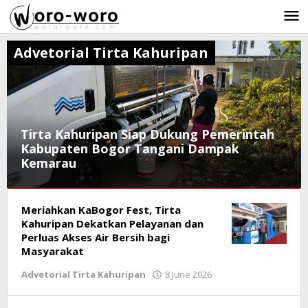
Skip
to
content
Advetorial Tirta Kahuripan
Tirta Kahuripan Siap Dukung Pemerintah
Kabupaten Bogor Tangani Dampak
Kemarau
Advetorial
Meriahkan KaBogor Fest, Tirta
Tirta
Kahuripan
Kahuripan Dekatkan Pelayanan dan
Perluas Akses Air Bersih bagi
28
Masyarakat
July
Advetorial Tirta Kahuripan
8 June 2026
by
2026
Ricky
by
Subagja
Ricky