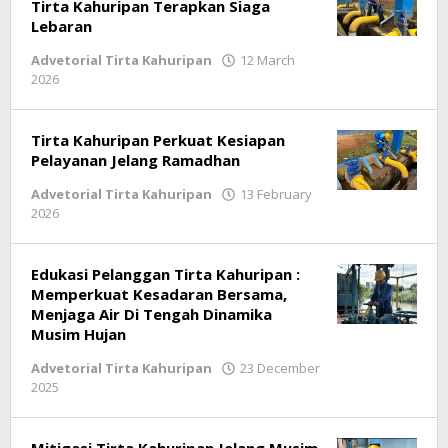
Tirta Kahuripan Terapkan Siaga
Lebaran
Advetorial Tirta Kahuripan
12 March
2026
by
Ricky
Subagja
Tirta Kahuripan Perkuat Kesiapan
Pelayanan Jelang Ramadhan
Advetorial Tirta Kahuripan
13 February
2026
by
Ricky
Subagja
Edukasi Pelanggan Tirta Kahuripan :
Memperkuat Kesadaran Bersama,
Menjaga Air Di Tengah Dinamika
Musim Hujan
Advetorial Tirta Kahuripan
23 December
2025
by
Ricky
Subagja