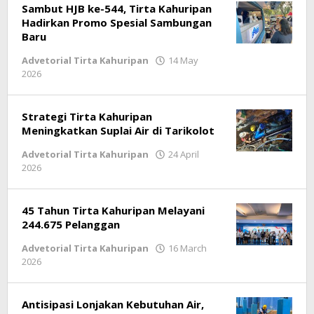
Subagja
Sambut HJB ke-544, Tirta Kahuripan
Hadirkan Promo Spesial Sambungan
Baru
Advetorial Tirta Kahuripan
14 May
2026
by
Ricky
Subagja
Strategi Tirta Kahuripan
Meningkatkan Suplai Air di Tarikolot
Advetorial Tirta Kahuripan
24 April
2026
by
Ricky
Subagja
45 Tahun Tirta Kahuripan Melayani
244.675 Pelanggan
Advetorial Tirta Kahuripan
16 March
2026
by
Ricky
Subagja
Antisipasi Lonjakan Kebutuhan Air,