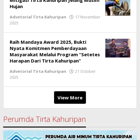
Mitigasi Tirta Kahuripan Jelang Musim
Hujan
Advetorial Tirta Kahuripan
17 November
2025
by
Ricky
Subagja
Raih Mandaya Award 2025, Bukti
Nyata Komitmen Pemberdayaan
Masyarakat Melalui Program “Setetes
Harapan Dari Tirta Kahuripan”
Advetorial Tirta Kahuripan
21 October
2025
by
Ricky
Subagja
View More
Perumda Tirta Kahuripan