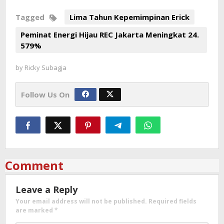
Tagged
Lima Tahun Kepemimpinan Erick
Peminat Energi Hijau REC Jakarta Meningkat 24.
579%
by
Ricky Subagja
Follow Us On
Comment
Leave a Reply
Your email address will not be published.
Required fields
are marked
*