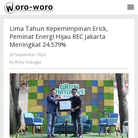
Skip
to
content
Lima Tahun Kepemimpinan Erick,
Peminat Energi Hijau REC Jakarta
Meningkat 24.579%
29 September 2024
by
-
764 Views
Ricky
by
Ricky Subagja
Subagja