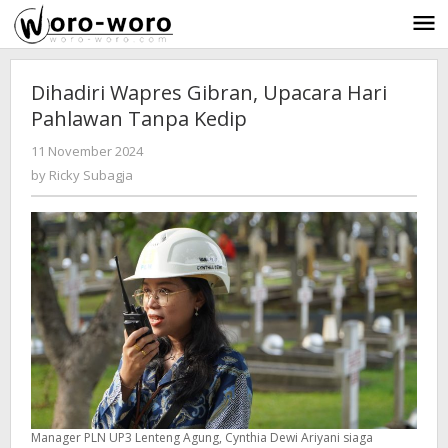
Skip
to
content
Dihadiri Wapres Gibran, Upacara Hari
Pahlawan Tanpa Kedip
11 November 2024
by
-
701 Views
Ricky
by
Ricky Subagja
Subagja
Manager PLN UP3 Lenteng Agung, Cynthia Dewi Ariyani siaga