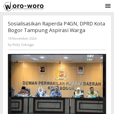
Skip
to
content
Sosialisasikan Raperda P4GN, DPRD Kota
Bogor Tampung Aspirasi Warga
19 November 2024
by
-
810 Views
Ricky
by
Ricky Subagja
Subagja