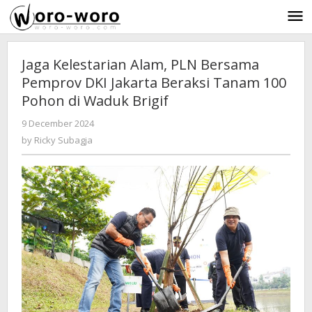
Skip
to
content
Jaga Kelestarian Alam, PLN Bersama
Pemprov DKI Jakarta Beraksi Tanam 100
Pohon di Waduk Brigif
9 December 2024
by
-
820 Views
Ricky
by
Ricky Subagja
Subagja