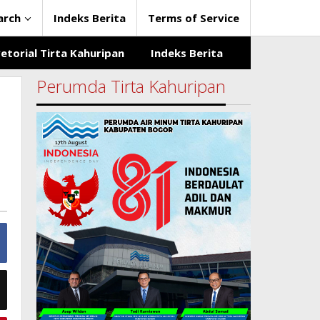
arch
Indeks Berita
Terms of Service
etorial Tirta Kahuripan
Indeks Berita
Perumda Tirta Kahuripan