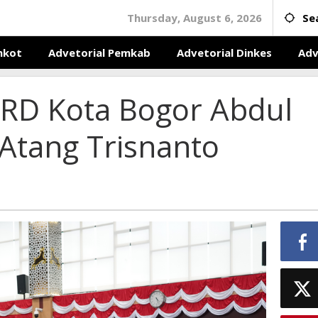
Thursday, August 6, 2026
Se
mkot
Advetorial Pemkab
Advetorial Dinkes
Adv
RD Kota Bogor Abdul
Atang Trisnanto