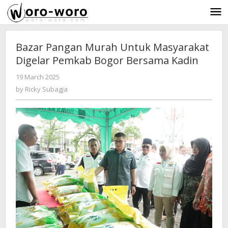
Skip
to
content
Bazar Pangan Murah Untuk Masyarakat
Digelar Pemkab Bogor Bersama Kadin
19 March 2025
by
-
371 Views
Ricky
by
Ricky Subagja
Subagja