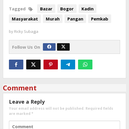
Tagged
Bazar
Bogor
Kadin
Masyarakat
Murah
Pangan
Pemkab
by
Ricky Subagja
Follow Us On
Comment
Leave a Reply
Your email address will not be published.
Required fields
are marked
*