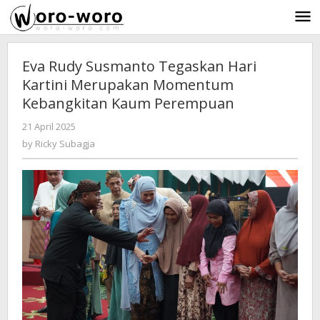
Skip
to
content
Eva Rudy Susmanto Tegaskan Hari
Kartini Merupakan Momentum
Kebangkitan Kaum Perempuan
21 April 2025
by
-
364 Views
Ricky
by
Ricky Subagja
Subagja