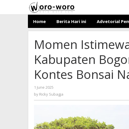
Skip
to
content
Home
Berita Hari ini
Advetorial Pe
Momen Istimewa 
Kabupaten Bogo
Kontes Bonsai N
1 June 2025
by
-
339 Views
Ricky
by
Ricky Subagja
Subagja