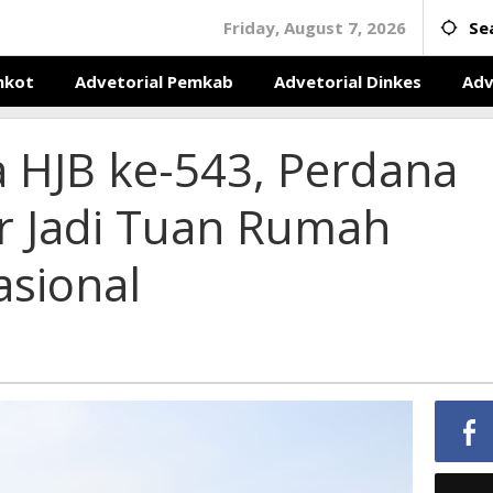
Friday, August 7, 2026
Se
mkot
Advetorial Pemkab
Advetorial Dinkes
Adv
HJB ke-543, Perdana
r Jadi Tuan Rumah
asional