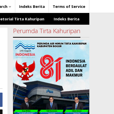
arch
Indeks Berita
Terms of Service
etorial Tirta Kahuripan
Indeks Berita
Perumda Tirta Kahuripan