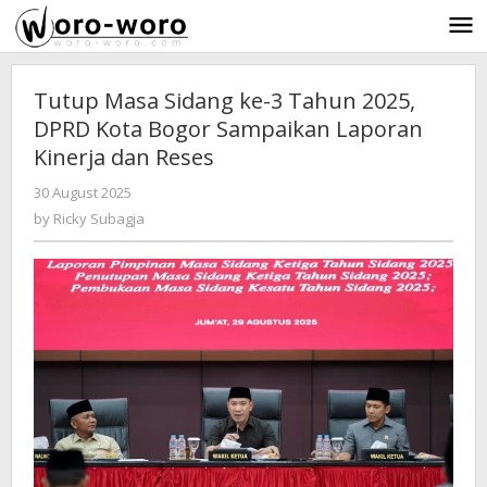
Skip
to
content
Tutup Masa Sidang ke-3 Tahun 2025,
DPRD Kota Bogor Sampaikan Laporan
Kinerja dan Reses
30 August 2025
by
-
373 Views
Ricky
by
Ricky Subagja
Subagja