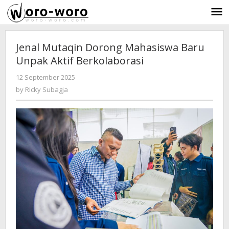
Skip
to
content
Jenal Mutaqin Dorong Mahasiswa Baru
Unpak Aktif Berkolaborasi
12 September 2025
by
-
301 Views
Ricky
by
Ricky Subagja
Subagja