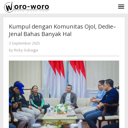
Skip
to
content
Kumpul dengan Komunitas Ojol, Dedie–
Jenal Bahas Banyak Hal
3 September 2025
by
-
275 Views
Ricky
by
Ricky Subagja
Subagja