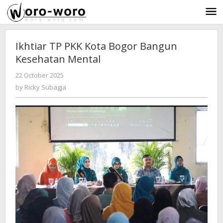
Skip
to
content
Ikhtiar TP PKK Kota Bogor Bangun
Kesehatan Mental
22 October 2025
by
-
321 Views
Ricky
by
Ricky Subagja
Subagja