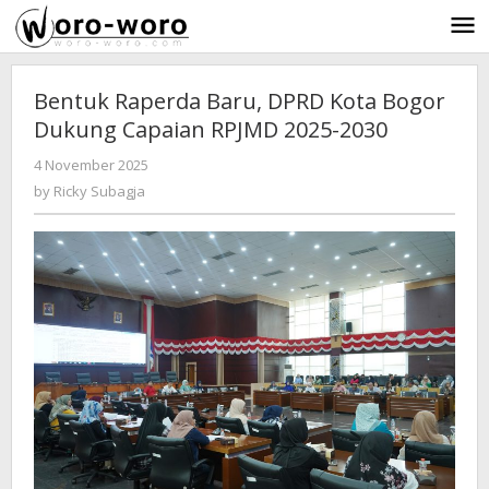
Skip
to
content
Bentuk Raperda Baru, DPRD Kota Bogor
Dukung Capaian RPJMD 2025-2030
4 November 2025
by
-
149 Views
Ricky
by
Ricky Subagja
Subagja