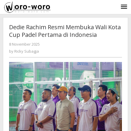
Skip
to
content
Dedie Rachim Resmi Membuka Wali Kota
Cup Padel Pertama di Indonesia
8 November 2025
by
-
163 Views
Ricky
by
Ricky Subagja
Subagja