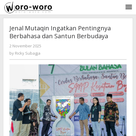
Skip
to
content
Jenal Mutaqin Ingatkan Pentingnya
Berbahasa dan Santun Berbudaya
2 November 2025
by
-
157 Views
Ricky
by
Ricky Subagja
Subagja