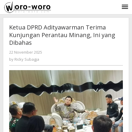
Skip
to
content
Ketua DPRD Adityawarman Terima
Kunjungan Perantau Minang, Ini yang
Dibahas
22 November 2025
by
-
150 Views
Ricky
by
Ricky Subagja
Subagja