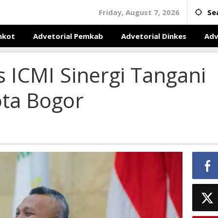
Friday, August 7, 2026
Se
mkot
Advetorial Pemkab
Advetorial Dinkes
Adv
 ICMI Sinergi Tangani
ota Bogor