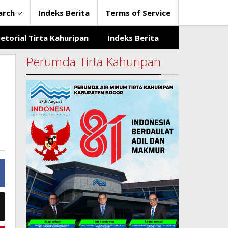
arch
Indeks Berita
Terms of Service
etorial Tirta Kahuripan
Indeks Berita
Perumda Tirta Kahuripan