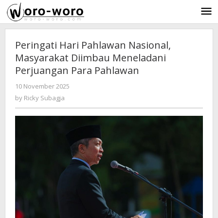
Skip
to
content
Peringati Hari Pahlawan Nasional,
Masyarakat Diimbau Meneladani
Perjuangan Para Pahlawan
10 November 2025
by
-
161 Views
Ricky
by
Ricky Subagja
Subagja