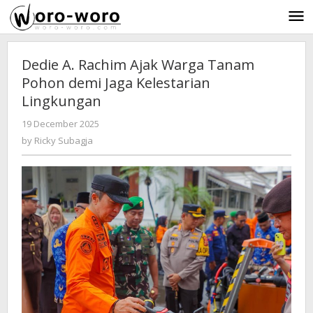
Skip
to
content
Dedie A. Rachim Ajak Warga Tanam
Pohon demi Jaga Kelestarian
Lingkungan
19 December 2025
by
-
244 Views
Ricky
by
Ricky Subagja
Subagja