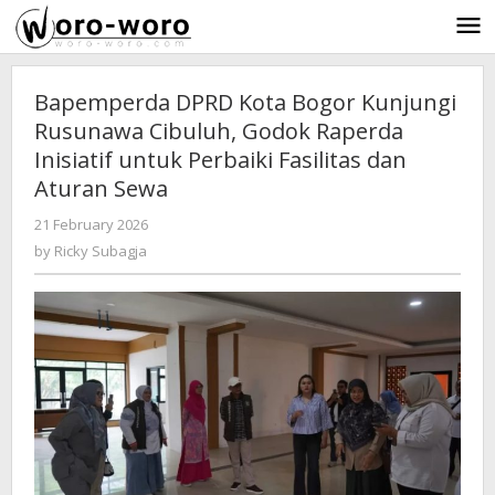
Skip
to
content
Bapemperda DPRD Kota Bogor Kunjungi
Rusunawa Cibuluh, Godok Raperda
Inisiatif untuk Perbaiki Fasilitas dan
Aturan Sewa
21 February 2026
by
-
211 Views
Ricky
by
Ricky Subagja
Subagja