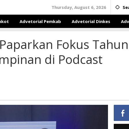
Thursday, August 6, 2026
Se
mkot
Advetorial Pemkab
Advetorial Dinkes
Adv
 Paparkan Fokus Tahun
mpinan di Podcast