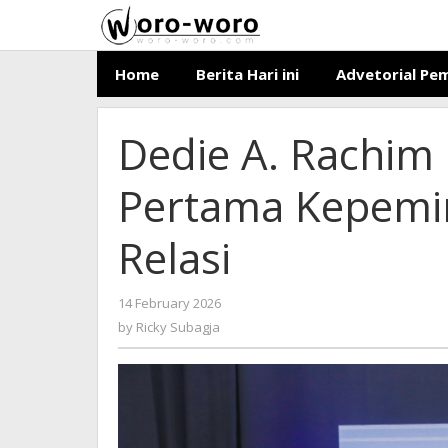
Skip
to
content
Home
Berita Hari ini
Advetorial Pe
Dedie A. Rachim
Pertama Kepemi
Relasi
14 February 2026
by
-
211 Views
Ricky
by
Ricky Subagja
Subagja