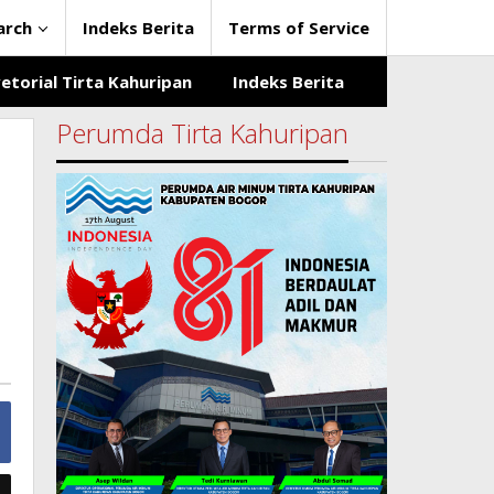
arch
Indeks Berita
Terms of Service
etorial Tirta Kahuripan
Indeks Berita
Perumda Tirta Kahuripan