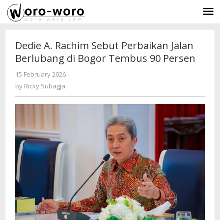
Skip
to
content
Dedie A. Rachim Sebut Perbaikan Jalan
Berlubang di Bogor Tembus 90 Persen
15 February 2026
by
-
219 Views
Ricky
by
Ricky Subagja
Subagja