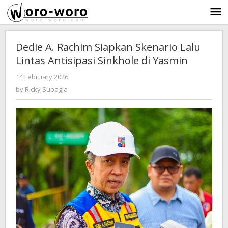
Skip
to
content
Dedie A. Rachim Siapkan Skenario Lalu
Lintas Antisipasi Sinkhole di Yasmin
14 February 2026
by
-
226 Views
Ricky
by
Ricky Subagja
Subagja