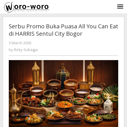
Skip
to
content
Serbu Promo Buka Puasa All You Can Eat
di HARRIS Sentul City Bogor
3 March 2026
by
-
247 Views
Ricky
by
Ricky Subagja
Subagja