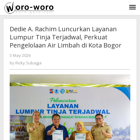
Skip
to
content
Dedie A. Rachim Luncurkan Layanan
Lumpur Tinja Terjadwal, Perkuat
Pengelolaan Air Limbah di Kota Bogor
5 May 2026
by
-
141 Views
Ricky
by
Ricky Subagja
Subagja