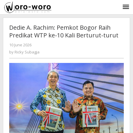
Skip
to
content
Dedie A. Rachim: Pemkot Bogor Raih
Predikat WTP ke-10 Kali Berturut-turut
10 June 2026
by
-
121 Views
Ricky
by
Ricky Subagja
Subagja