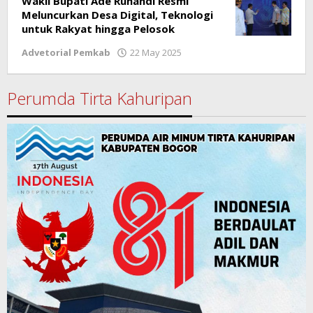
Wakil Bupati Ade Ruhandi Resmi
Meluncurkan Desa Digital, Teknologi
untuk Rakyat hingga Pelosok
Advetorial Pemkab
22 May 2025
by
Ricky
Subagja
Perumda Tirta Kahuripan