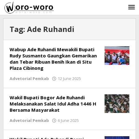
Skip
to
content
Tag:
Ade Ruhandi
Wabup Ade Ruhandi Mewakili Bupati
Rudy Susmanto Gaungkan Gemarikan
dan Tebar Ribuan Benih Ikan di Situ
Plaza Cibinong
Advetorial Pemkab
12 June 2025
by
Ricky
Subagja
Wakil Bupati Bogor Ade Ruhandi
Melaksanakan Salat Idul Adha 1446 H
Bersama Masyarakat
Advetorial Pemkab
6 June 2025
by
Ricky
Subagja