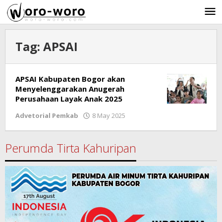
Skip
to
content
Tag:
APSAI
APSAI Kabupaten Bogor akan
Menyelenggarakan Anugerah
Perusahaan Layak Anak 2025
Advetorial Pemkab
8 May 2025
by
Ricky
Subagja
Perumda Tirta Kahuripan