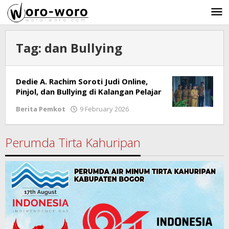
Skip
to
content
Tag:
dan Bullying
Dedie A. Rachim Soroti Judi Online,
Pinjol, dan Bullying di Kalangan Pelajar
Berita Pemkot
9 February 2026
by
Ricky
Subagja
Perumda Tirta Kahuripan