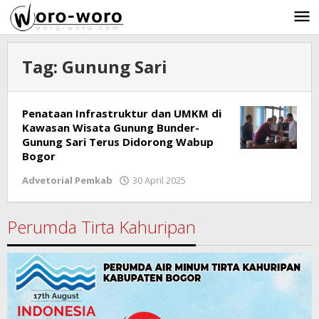
Skip
to
content
Tag:
Gunung Sari
Penataan Infrastruktur dan UMKM di
Kawasan Wisata Gunung Bunder-
Gunung Sari Terus Didorong Wabup
Bogor
Advetorial Pemkab
30 April 2025
by
Ricky
Subagja
Perumda Tirta Kahuripan