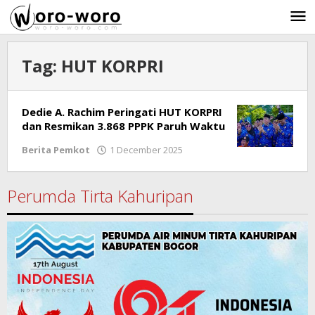
Skip
to
content
Tag:
HUT KORPRI
Dedie A. Rachim Peringati HUT KORPRI
dan Resmikan 3.868 PPPK Paruh Waktu
Berita Pemkot
1 December 2025
by
Ricky
Subagja
Perumda Tirta Kahuripan