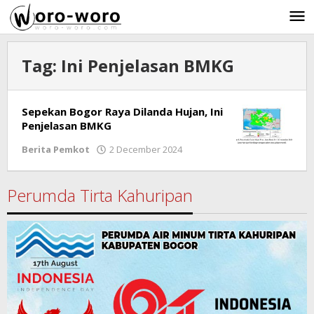
Skip
to
content
Tag:
Ini Penjelasan BMKG
Sepekan Bogor Raya Dilanda Hujan, Ini
Penjelasan BMKG
Berita Pemkot
2 December 2024
by
Ricky
Subagja
Perumda Tirta Kahuripan