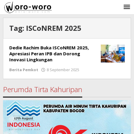
Skip
to
content
Tag:
ISCoNREM 2025
Dedie Rachim Buka ISCoNREM 2025,
Apresiasi Peran IPB dan Dorong
Inovasi Lingkungan
Berita Pemkot
8 September 2025
by
Ricky
Subagja
Perumda Tirta Kahuripan