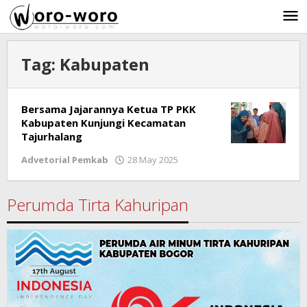
Skip
to
content
Tag:
Kabupaten
Bersama Jajarannya Ketua TP PKK
Kabupaten Kunjungi Kecamatan
Tajurhalang
Advetorial Pemkab
28 May 2025
by
Ricky
Subagja
Perumda Tirta Kahuripan