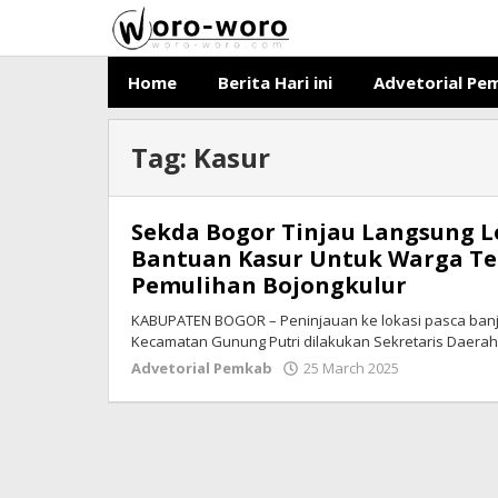
Skip
to
content
Home
Berita Hari ini
Advetorial Pe
Tag:
Kasur
Sekda Bogor Tinjau Langsung L
Bantuan Kasur Untuk Warga T
Pemulihan Bojongkulur
KABUPATEN BOGOR – Peninjauan ke lokasi pasca banjir
Kecamatan Gunung Putri dilakukan Sekretaris Daera
Advetorial Pemkab
25 March 2025
by
Ricky
Subagja