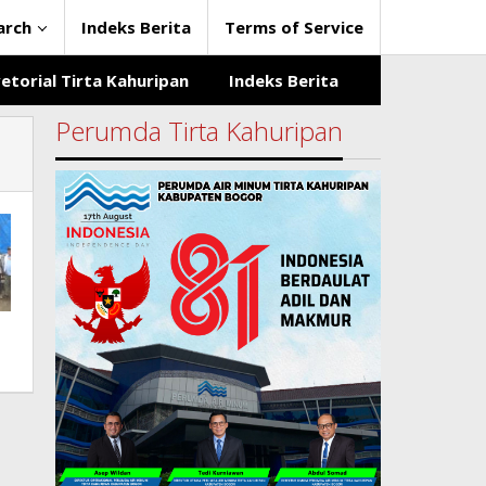
arch
Indeks Berita
Terms of Service
etorial Tirta Kahuripan
Indeks Berita
Perumda Tirta Kahuripan