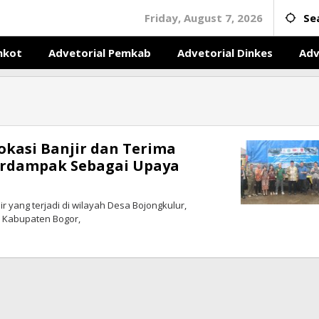
Friday, August 7, 2026
Se
mkot
Advetorial Pemkab
Advetorial Dinkes
Adv
okasi Banjir dan Terima
erdampak Sebagai Upaya
 yang terjadi di wilayah Desa Bojongkulur,
h Kabupaten Bogor,