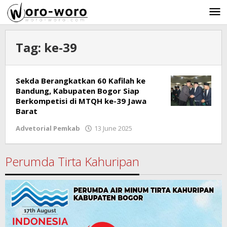
Skip
to
content
Tag:
ke-39
Sekda Berangkatkan 60 Kafilah ke
Bandung, Kabupaten Bogor Siap
Berkompetisi di MTQH ke-39 Jawa
Barat
Advetorial Pemkab
13 June 2025
by
Ricky
Subagja
Perumda Tirta Kahuripan