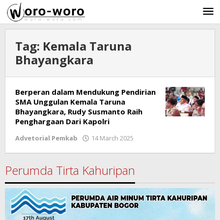
Skip
to
content
Tag:
Kemala Taruna
Bhayangkara
Berperan dalam Mendukung Pendirian
SMA Unggulan Kemala Taruna
Bhayangkara, Rudy Susmanto Raih
Penghargaan Dari Kapolri
Advetorial Pemkab
14 March 2025
by
Ricky
Subagja
Perumda Tirta Kahuripan