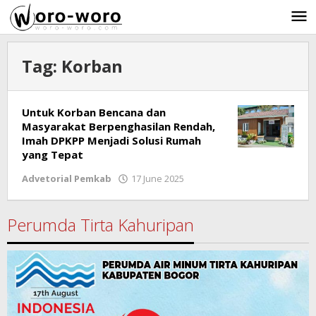
Skip
to
content
Tag:
Korban
Untuk Korban Bencana dan
Masyarakat Berpenghasilan Rendah,
Imah DPKPP Menjadi Solusi Rumah
yang Tepat
Advetorial Pemkab
17 June 2025
by
Ricky
Subagja
Perumda Tirta Kahuripan