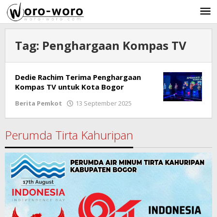
Skip
to
content
Tag:
Penghargaan Kompas TV
Dedie Rachim Terima Penghargaan
Kompas TV untuk Kota Bogor
Berita Pemkot
13 September 2025
by
Ricky
Subagja
Perumda Tirta Kahuripan