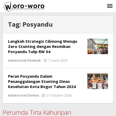
Skip
to
content
Tag:
Posyandu
Langkah Strategis Cibinong Menuju
Zero Stunting dengan Resmikan
Posyandu Tulip RW 04
Advetorial Pemkab
11 June 2025
by
Ricky
Subagja
Peran Posyandu Dalam
Penanggulangan Stunting Dinas
Kesehatan Kota Bogor Tahun 2024
Advetorial Dinkes
21 October 2024
by
Ricky
Subagja
Perumda Tirta Kahuripan