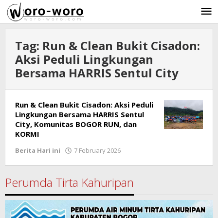
Skip
to
content
Tag:
Run & Clean Bukit Cisadon:
Aksi Peduli Lingkungan
Bersama HARRIS Sentul City
Run & Clean Bukit Cisadon: Aksi Peduli
Lingkungan Bersama HARRIS Sentul
City, Komunitas BOGOR RUN, dan
KORMI
Berita Hari ini
7 February 2026
by
Ricky
Subagja
Perumda Tirta Kahuripan