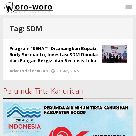
Skip
to
content
Tag:
SDM
Program “SEHAT” Dicanangkan Bupati
Rudy Susmanto, Investasi SDM Dimulai
dari Pangan Bergizi dan Berbasis Lokal
Advetorial Pemkab
20 May 2025
by
Ricky
Subagja
Perumda Tirta Kahuripan