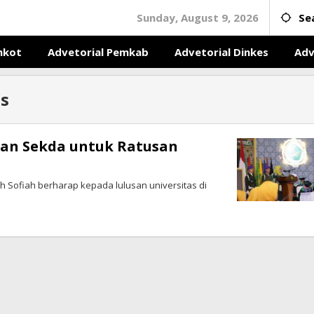
Sunday, August 9, 2026
Se
mkot
Advetorial Pemkab
Advetorial Dinkes
Adv
s
esan Sekda untuk Ratusan
ah Sofiah berharap kepada lulusan universitas di