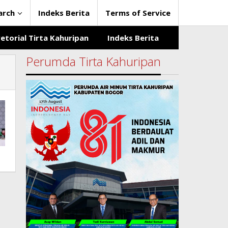
arch
Indeks Berita
Terms of Service
etorial Tirta Kahuripan
Indeks Berita
Perumda Tirta Kahuripan