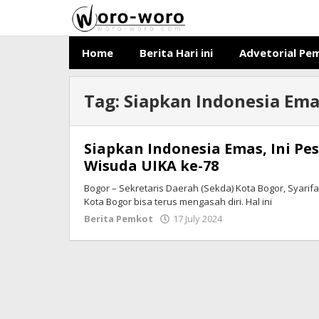
Skip
to
content
Home
Berita Hari ini
Advetorial Pe
Tag:
Siapkan Indonesia Ema
Siapkan Indonesia Emas, Ini P
Wisuda UIKA ke-78
Bogor – Sekretaris Daerah (Sekda) Kota Bogor, Syarif
Kota Bogor bisa terus mengasah diri. Hal ini
Berita Pemkot
17 July 2024
by
Ricky
Subagja