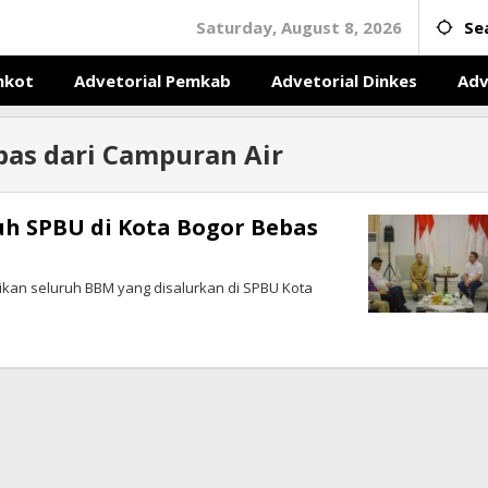
Saturday, August 8, 2026
Se
mkot
Advetorial Pemkab
Advetorial Dinkes
Adv
bas dari Campuran Air
uh SPBU di Kota Bogor Bebas
ikan seluruh BBM yang disalurkan di SPBU Kota