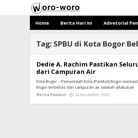
Skip
to
content
Home
Berita Hari ini
Advetorial Pe
Tag:
SPBU di Kota Bogor Be
Dedie A. Rachim Pastikan Selur
dari Campuran Air
Kota Bogor – Pemerintah Kota (Pemkot) Bogor memast
Bogor terbebas dari campuran air setelah dilakukan
Berita Pemkot
24 November 2025
by
Ricky
Subagja