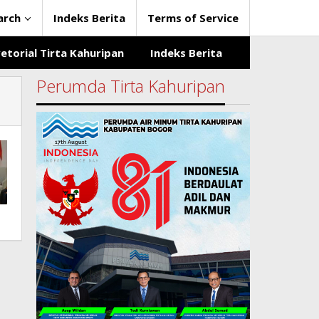
arch
Indeks Berita
Terms of Service
etorial Tirta Kahuripan
Indeks Berita
Perumda Tirta Kahuripan