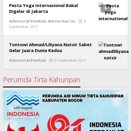
Pesta Yoga Internasional Bakal
Digelar di Jakarta
Advetorial Pemkab
,
Berita Hari ini
8
September 2017
by
Ricky
Subagja
Tontowi Ahmad/Liliyana Natsir Sabet
Gelar Juara Dunia Kedua
Advetorial Pemkab
8 September 2017
by
Ricky
Subagja
Perumda Tirta Kahuripan