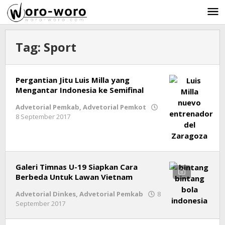
Skip
to
content
Tag:
Sport
Pergantian Jitu Luis Milla yang
Mengantar Indonesia ke Semifinal
Advetorial Pemkab
,
Advetorial Pemkot
8 September 2017
by
Ricky
Subagja
Galeri Timnas U-19 Siapkan Cara
Berbeda Untuk Lawan Vietnam
Advetorial Dinkes
,
Advetorial Pemkab
8
September 2017
by
Ricky
Subagja