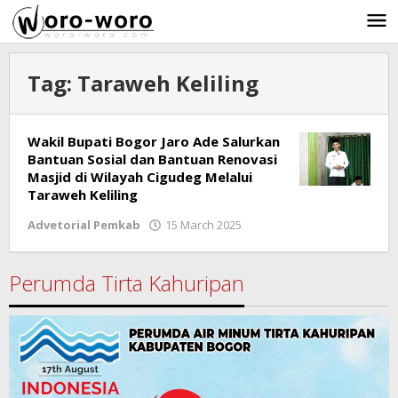
Skip
to
content
Tag:
Taraweh Keliling
Wakil Bupati Bogor Jaro Ade Salurkan
Bantuan Sosial dan Bantuan Renovasi
Masjid di Wilayah Cigudeg Melalui
Taraweh Keliling
Advetorial Pemkab
15 March 2025
by
Ricky
Subagja
Perumda Tirta Kahuripan