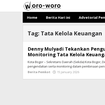
Skip
to
content
Home
Berita Hari ini
Advetorial Pe
Tag:
Tata Kelola Keuangan
Denny Mulyadi Tekankan Peng
Monitoring Tata Kelola Keuan
Kota Bogor – Sekretaris Daerah (Sekda) Kota Bogor,
pengendalian serta monitoring dalam pembinaan pen
Berita Pemkot
15 January 2026
by
Ricky
Subagja