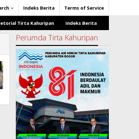
arch
Indeks Berita
Terms of Service
etorial Tirta Kahuripan
Indeks Berita
Perumda Tirta Kahuripan