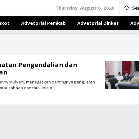
Thursday, August 6, 2026
Se
mkot
Advetorial Pemkab
Advetorial Dinkes
Adv
uatan Pengendalian dan
gan
 Denny Mulyadi, menegaskan pentingnya penguatan
atausahaan dan tata kelola