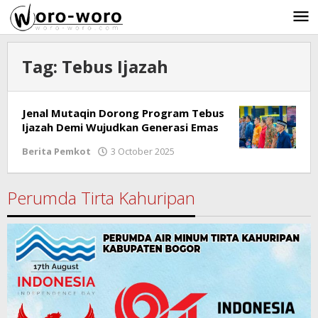
Skip
to
content
Tag:
Tebus Ijazah
Jenal Mutaqin Dorong Program Tebus
Ijazah Demi Wujudkan Generasi Emas
Berita Pemkot
3 October 2025
by
Ricky
Subagja
Perumda Tirta Kahuripan